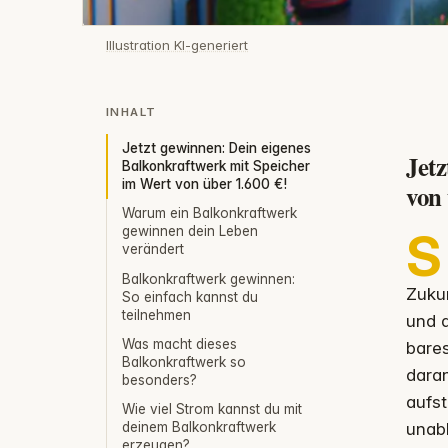
Illustration KI-generiert
INHALT
Jetzt gewinnen: Dein eigenes
Jet
Balkonkraftwerk mit Speicher
im Wert von über 1.600 €!
von 
Warum ein Balkonkraftwerk
gewinnen dein Leben
S
verändert
Balkonkraftwerk gewinnen:
Zuku
So einfach kannst du
teilnehmen
und d
Was macht dieses
bares
Balkonkraftwerk so
daran
besonders?
aufst
Wie viel Strom kannst du mit
unab
deinem Balkonkraftwerk
erzeugen?