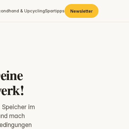
condhand & Upcycling
Spartipps
Newsletter
eine
werk!
t Speicher im
 und mach
ebedingungen