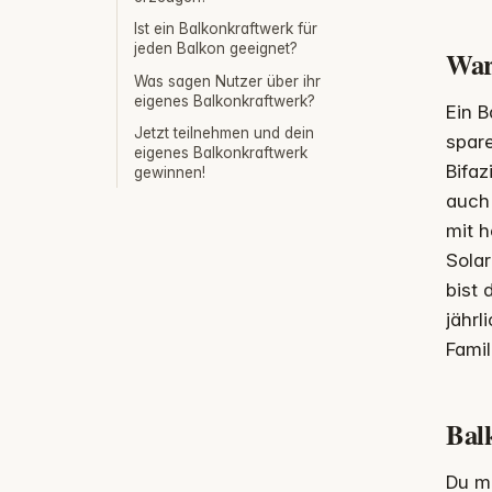
Ist ein Balkonkraftwerk für
jeden Balkon geeignet?
War
Was sagen Nutzer über ihr
eigenes Balkonkraftwerk?
Ein B
Jetzt teilnehmen und dein
spar
eigenes Balkonkraftwerk
Bifaz
gewinnen!
auch 
mit h
Sola
bist 
jährl
Famil
Bal
Du mö