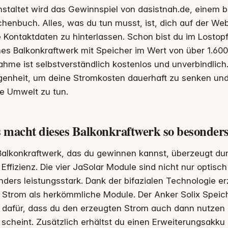
staltet wird das Gewinnspiel von dasistnah.de, einem b
henbuch. Alles, was du tun musst, ist, dich auf der Web
 Kontaktdaten zu hinterlassen. Schon bist du im Lostop
es Balkonkraftwerk mit Speicher im Wert von über 1.600
ahme ist selbstverständlich kostenlos und unverbindlich
genheit, um deine Stromkosten dauerhaft zu senken und
ie Umwelt zu tun.
 macht dieses Balkonkraftwerk so besonder
Balkonkraftwerk, das du gewinnen kannst, überzeugt d
Effizienz. Die vier JaSolar Module sind nicht nur optis
ders leistungsstark. Dank der bifazialen Technologie er
 Strom als herkömmliche Module. Der Anker Solix Speic
t dafür, dass du den erzeugten Strom auch dann nutzen
 scheint. Zusätzlich erhältst du einen Erweiterungsakku 