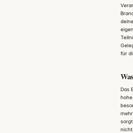
Veran
Branc
deine
eigen
Teiln
Gele
für d
Was
Das 
hohe 
beson
mehr
sorg
nicht