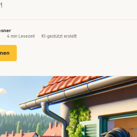
!
esner
5
·
4 min Lesezeit
·
KI-gestützt erstellt
fnen