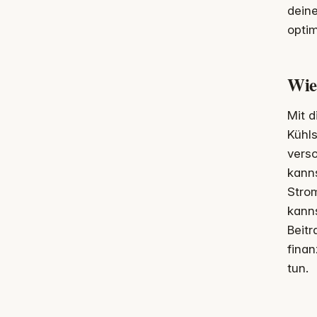
dein
optim
Wie
Mit d
Kühl
verso
kanns
Strom
kanns
Beitr
finan
tun.