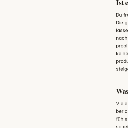
Ist 
Du fr
Die g
lasse
nach 
probl
keine
produ
stei
Was
Viele
beric
fühle
schei