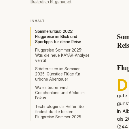
Illustration KI-generiert
INHALT
Sommerurlaub 2025:
Som
Flugpreise im Blick und
Spartipps für deine Reise
Rei
Flugpreise Sommer 2025:
Was die neue KAYAK-Analyse
verrät
Flu
Städtereisen im Sommer
2025: Günstige Flüge für
D
urbane Abenteuer
Wo es teurer wird:
Griechenland und Afrika im
gute 
Fokus
günst
Technologie als Helfer: So
in Al
findest du die besten
Flugpreise Sommer 2025
als 
(244 