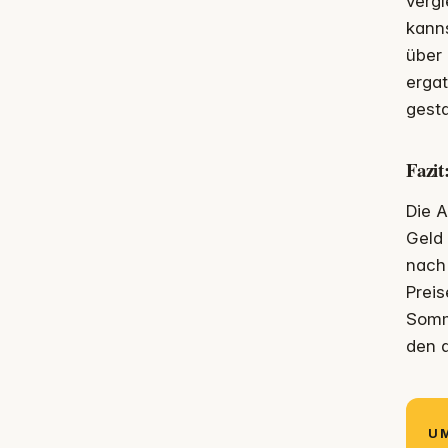
vergl
kanns
über 
ergat
gesta
Fazit
Die A
Geld 
nach 
Preis
Somm
den a