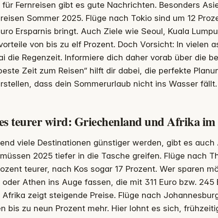
für Fernreisen gibt es gute Nachrichten. Besonders Asie
reisen Sommer 2025. Flüge nach Tokio sind um 12 Proze
uro Ersparnis bringt. Auch Ziele wie Seoul, Kuala Lump
vorteile von bis zu elf Prozent. Doch Vorsicht: In vielen
i die Regenzeit. Informiere dich daher vorab über die b
beste Zeit zum Reisen“ hilft dir dabei, die perfekte Plan
rstellen, dass dein Sommerurlaub nicht ins Wasser fällt.
es teurer wird: Griechenland und Afrika im
end viele Destinationen günstiger werden, gibt es auc
müssen 2025 tiefer in die Tasche greifen. Flüge nach Th
ozent teurer, nach Kos sogar 17 Prozent. Wer sparen möc
 oder Athen ins Auge fassen, die mit 311 Euro bzw. 245 E
Afrika zeigt steigende Preise. Flüge nach Johannesburg
n bis zu neun Prozent mehr. Hier lohnt es sich, frühzei