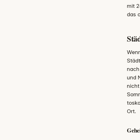
mit 
das 
Stä
Wenn 
Städt
nach 
und N
nicht
Somme
toska
Ort.
Gehei