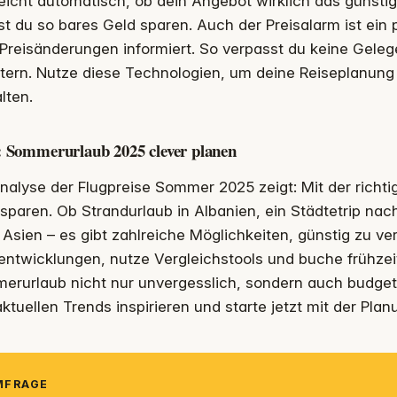
eicht automatisch, ob dein Angebot wirklich das günstigs
t du so bares Geld sparen. Auch der Preisalarm ist ein 
Preisänderungen informiert. So verpasst du keine Gele
tern. Nutze diese Technologien, um deine Reiseplanung 
lten.
: Sommerurlaub 2025 clever planen
nalyse der Flugpreise Sommer 2025 zeigt: Mit der richti
sparen. Ob Strandurlaub in Albanien, ein Städtetrip nach
Asien – es gibt zahlreiche Möglichkeiten, günstig zu ve
entwicklungen, nutze Vergleichstools und buche frühzeit
erurlaub nicht nur unvergesslich, sondern auch budgetf
ktuellen Trends inspirieren und starte jetzt mit der Pla
UMFRAGE