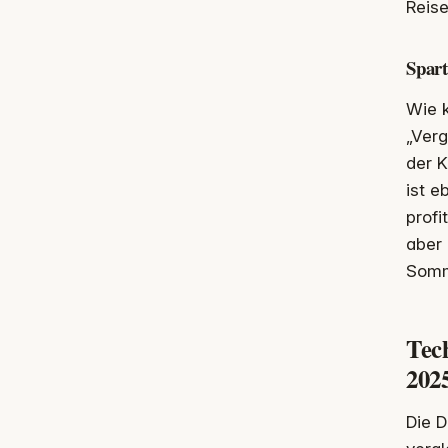
Reis
Spart
Wie 
„Verg
der K
ist e
profi
aber 
Somm
Tech
202
Die D