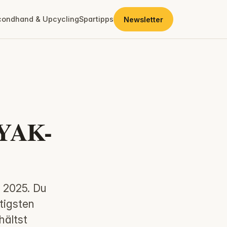
condhand & Upcycling
Spartipps
Newsletter
AYAK-
 2025. Du
tigsten
hältst