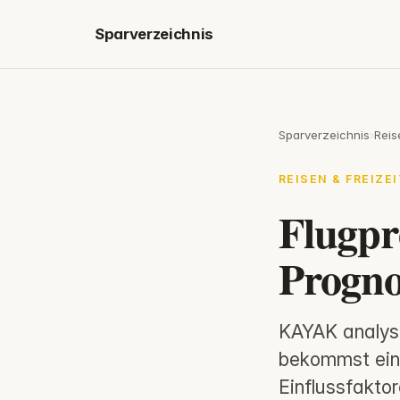
Sparverzeichnis
Sparverzeichnis
›
Reis
REISEN & FREIZEI
Flugp
Progno
KAYAK analysi
bekommst eine
Einflussfakto